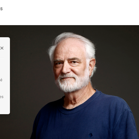
ES
×
té
es