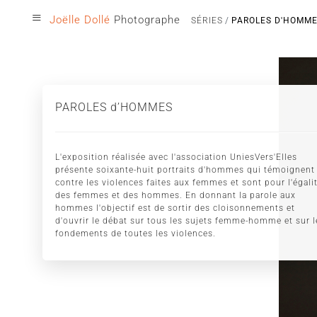
≡
Joëlle Dollé
Photographe
SÉRIES
PAROLES D'HOMM
PAROLES d’HOMMES
L'exposition réalisée avec l'association UniesVers'Elles
présente soixante-huit portraits d'hommes qui témoignent
contre les violences faites aux femmes et sont pour l'égali
des femmes et des hommes. En donnant la parole aux
hommes l'objectif est de sortir des cloisonnements et
d'ouvrir le débat sur tous les sujets femme-homme et sur l
fondements de toutes les violences.