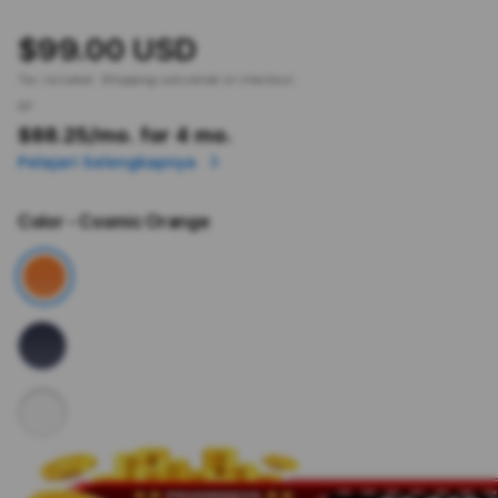
$99.00 USD
Tax included.
Shipping
calculated at checkout.
or
$88.25
/mo. for 4 mo.
Pelajari Selengkapnya
Color
- Cosmic Orange