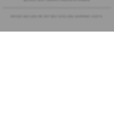
PRICES INCLUDE 9% GST BUT EXCLUDE SHIPPING COSTS.
S
i
n
g
l
e
c
o
l
u
m
n
a
c