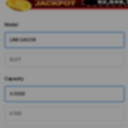
Model
LINK GACOR
SLOT
Capacity
X 5000
X 100