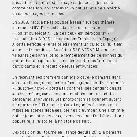
possibilité de prêter son image en jouant le jeu de la
communication, pour trouver un naturel et une sincérité
dans les images proposées.
En 2008, l’actualité la pousse à réagir sur des thèmes
comme le HIV. Elle réalise la série de portraits
« Positif ou Négatif, l’un des deux est séropositif ».
L’association AIDES l’exposera en France et en Espagne.
À cette période, elle traite également un sujet qui lui tient
à cœur : le handicap. Sa série « SAS AFDAEIM » met en
valeur la personnalité et le tempérament de personnes qui
ont un handicap mental. Une série qui transformera es
participants et le regard de leurs entourages.
En recevant ses premiers paniers bios, elle démarre dans
son studio sa grande série « Des Légumes et des Hommes
» : quatre-vingt-dix portraits sont réalisés pendant quatre
années, mélangeant des personnalités connues et des
personnes anonymes. Les photographies donnent autant
d’importance à l’Homme qu’aux Légumes à travers des
mises en scènes décalées, pleines d’humour. Une alchimie
qui se joue entre les deux, avec des clins d’œil à la culture
populaire, à l’histoire, à l’histoire de l’art…
L’exposition qui tourne en France depuis 2012 a démarré