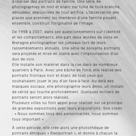
à réaliser des portraits de famille. Une série de
photographies en noir et blanc sur fond de toile blanche,
dénudées, dépouillées de tout artifice. L’observation des
places que prennent les membres d’une famille posant
ensemble, construit l’originalité de l’image.
De 1998 à 2007, dans ses questionnements sur l’identité
et les comportements, elle part deux années de suite en
Bretagne photographier les jumeaux lors de leurs
rassemblements annuels. Une série de soixante portraits
sera projetée et mise en scène avec l’improvisation d’un
duo de voix.
Elle installe son matériel dans la rue dans de nombreux
quartiers à Paris. Avec une bâche en fond, elle réalise des
portraits frontaux noir et blanc de tout ceux qui
souhaitaient jouer le jeu d’un face-à-face. Au-delà des
masques sociaux, elle photographie leurs âmes, un instant
de vérité qui touche profondément. Quelques milliers de
portraits seront alors réalisés.
Plusieurs villes lui font appel pour réaliser sur ce principe
de grandes expositions avec leurs populations. Son credo
: « Nous sommes tous des personnalités, nous sommes
tous important ».
À cette période, elle crée alors une photothèque de
portraits éthiques « Reelportrait », et donne à chacun la