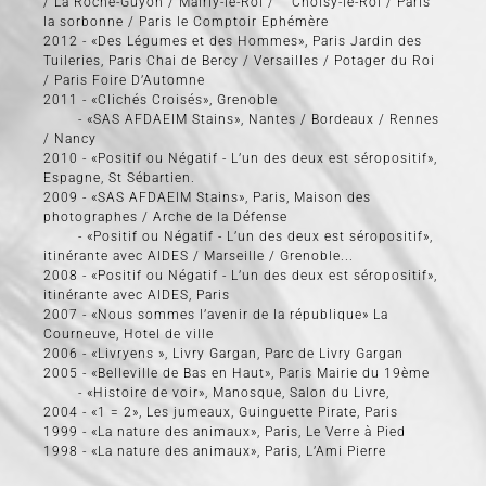
/ La Roche-Guyon / Malrly-le-Roi / Choisy-le-Roi / Paris
la sorbonne / Paris le Comptoir Ephémère
2012 - «Des Légumes et des Hommes», Paris Jardin des
Tuileries, Paris Chai de Bercy / Versailles / Potager du Roi
/ Paris Foire D’Automne
2011 - «Clichés Croisés», Grenoble
- «SAS AFDAEIM Stains», Nantes / Bordeaux / Rennes
/ Nancy
2010 - «Positif ou Négatif - L’un des deux est séropositif»,
Espagne, St Sébartien.
2009 - «SAS AFDAEIM Stains», Paris, Maison des
photographes / Arche de la Défense
- «Positif ou Négatif - L’un des deux est séropositif»,
itinérante avec AIDES / Marseille / Grenoble...
2008 - «Positif ou Négatif - L’un des deux est séropositif»,
itinérante avec AIDES, Paris
2007 - «Nous sommes l’avenir de la république» La
Courneuve, Hotel de ville
2006 - «Livryens », Livry Gargan, Parc de Livry Gargan
2005 - «Belleville de Bas en Haut», Paris Mairie du 19ème
- «Histoire de voir», Manosque, Salon du Livre,
2004 - «1 = 2», Les jumeaux, Guinguette Pirate, Paris
1999 - «La nature des animaux», Paris, Le Verre à Pied
1998 - «La nature des animaux», Paris, L’Ami Pierre