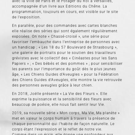
avec la Ville de Paris et le Potager du Roi à Versailles,
accompagnée d’un livre aux Editions du Chêne. La
programmation, toujours en cours, est visible sur le site
de l’exposition.
En parallèle, pour des commandes avec cartes blanches
elle réalise des séries qui sont également régulièrement
exposées. On note « Chassé-croisé », une série pour
favoriser l’embauche dans l’entreprise de personnes avec
un handicap ; « Les 18 du 57 Boulevard de Strasbourg »,
une galerie de portraits pour le soutien des travailleurs
grévistes avec le collectif des « Cinéastes pour les Sans
Papiers » ; « Des bébés et des pommes » ; pour sensibiliser
les parents sur l’importance du goût dès le plus jeunes
âge, « Les Chiens Guides d’Aveugles » pour la Fédération
des Chiens Guides d’Aveugles, elle montre la vie retrouvée
des personnes aveugles grâce à leur chien.
En 2018, Joëlle présente « La Vie des Fleurs ». Elle
exprime la puissance et la sensibilité des fleurs avec
beaucoup de poésie, elle nous fait sentir leur Vie.
2019, sa nouvelle série « Mon corps, Ma Vie, Ma planète »
met en valeur le corps humain à travers la présence de
chaque personnalité qui l’habite de façon naturelle. Le
corps étant l’expression et le reflet de notre vie.
Comme dans un écrin, elle donne une profondeur aux