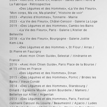
2024 - «NATURE VIVANTE», Avallon - Salles Saint Pierre &
La Fabrique - Rétrospective
«Des Légumes et des Hommes», «La Vie des Fleurs»,
"Mon corps, Ma vie, Ma planète", "Histoire de voir"
2023 - «Paroles d'Hommes», Tonnerre - Mairie
2023 - «La Vie des Fleurs», Châtel-Censoir - Galerie La Loge
2019 - «Des Légumes et des Hommes», Cambo-les-Bains
- «La Vie des Fleurs», Paris - Galerie L’Atelier de
Belleville
2018 - «La Vie des Fleurs», Bourgogne - Galerie Joëlle
Kem-Lika
- «Des Légumes et des Hommes », St Flour / Arras /
St Pierre en Faucigny
- «Avec mon Chien Guide», Selestat / itinérante en
France
2016 - «Avec mon Chien Guide», Paris Place de la Bourse /
et 15 villes en France
- «Des Légumes et des Hommes», Dinan
2015 - «Des Légumes et des Hommes», Pornic / Brides les
Bains / Vieux-Condé
2014 - «Des Légumes et des Hommes», Starsbourg /
Dinard / Egreville Musée Jardin Bourdelle / Mamers /
Bellerive sur Allier / Argentan
2013 - «Des Légumes et des Hommes», Paris, Festival
culinaire Carousl du Louvre / Beaumesnil / Ajjacio / Ludes