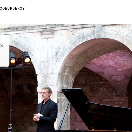
-COEURDEROY
×