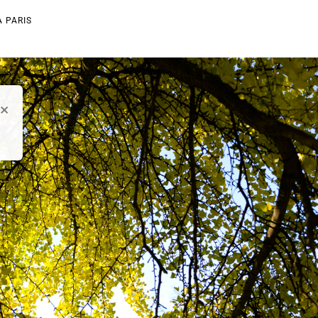
À PARIS
×