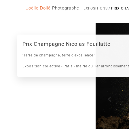
≡
Joëlle Dollé
Photographe
EXPOSITIONS
PRIX CH
Prix Champagne Nicolas Feuillatte
"Terre de champagne, terre d'excellence "
Exposition collective - Paris - mairie du 1er arrondissemen
‹