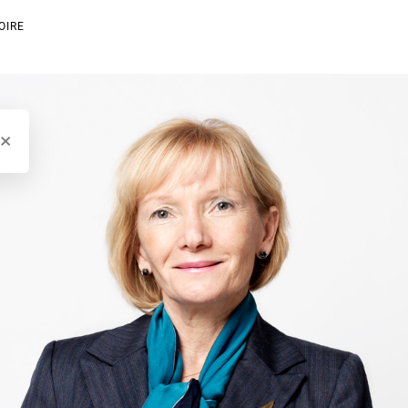
OIRE
×