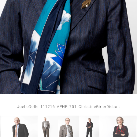
JoelleDolle_111216_APHP_751_ChristineGirierDiebolt